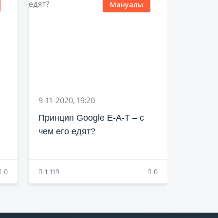
Мануалы
9-11-2020, 19:20
Принцип Google E-A-T – с
чем его едят?
0
1 119
0