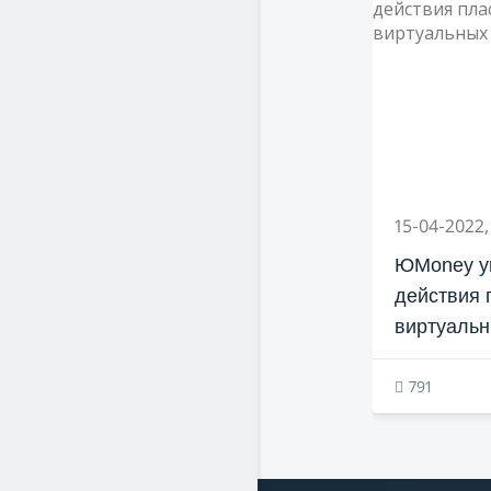
15-04-2022,
ЮMoney ув
действия 
виртуальн
791