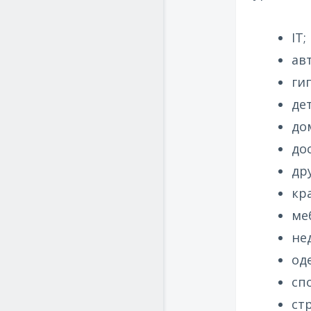
IT;
авт
ги
де
дом
до
дру
кр
ме
не
од
сп
ст