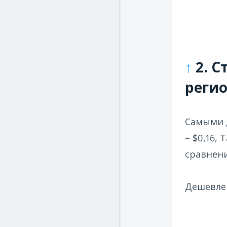
↑
2. С
реги
Самыми д
– $0,16,
сравнени
Дешевле 