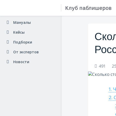
Клуб паблишеров
Мануалы
Кейсы
Скол
Подборки
Росс
От экспертов
Новости
491
25
1.
Ч
2.
С