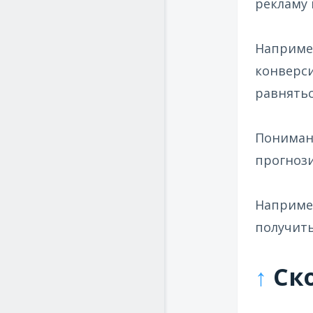
рекламу 
Например
конверси
равнятьс
Понимани
прогнози
Например
получить
↑
Ско