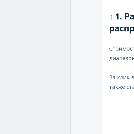
↑
1. Р
расп
Стоимость
диапазоне
За клик 
также ст