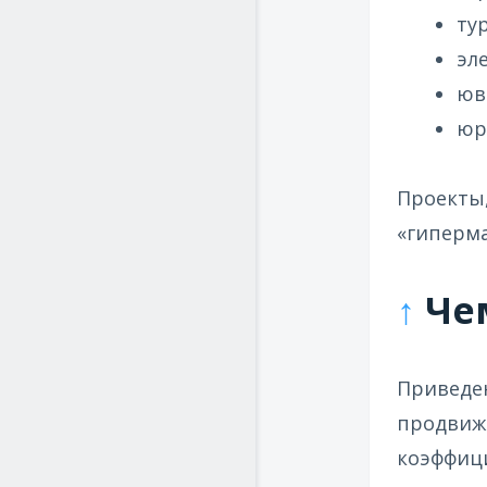
ту
эл
юв
юр
Проекты,
«гиперма
↑
Чем
Приведен
продвиже
коэффици