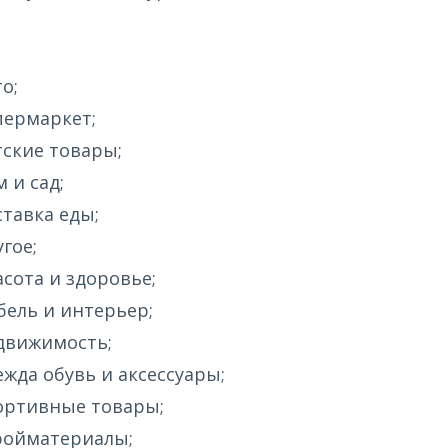
о;
пермаркет;
тские товары;
 и сад;
ставка еды;
гое;
асота и здоровье;
бель и интерьер;
движимость;
ежда обувь и аксессуары;
ортивные товары;
ройматериалы;