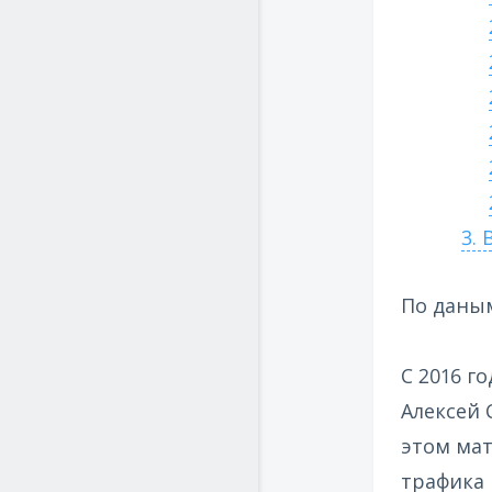
3.
В
По даным
С 2016 г
Алексей 
этом мат
трафика 