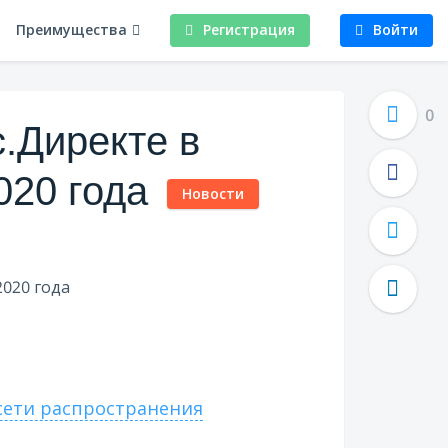
Преимущества
Регистрация
Войти
0
с.Директе в
020 года
Новости
 сети распространения