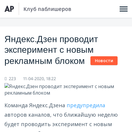
Клуб паблишеров
Яндекс.Дзен проводит
Динамическая монетизация
эксперимент с новым
Header Bidding
рекламным блоком
Новости
Аукцион второй цены
223
11-04-2020, 18:22
Многоступенчатый «водопад»
Остаточный трафик
Команда Яндекс.Дзена
предупредила
Монетизация под ключ
авторов каналов, что ближайшую неделю
будет проводить эксперимент с новым
Управление доходностью