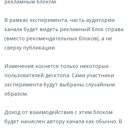
рекламным блоком.
Быстрый старт
Еженедельные выплаты
В рамках эксперимента, часть аудитории
канала будет видеть рекламный блок справа
Упрощенный документооборот
(вместо рекомендательных блоков), а не
Личный кабинет
сверху публикации.
Высочайшее качество рекламы
Изменение коснется только некоторых
пользователей десктопа. Сами участники
эксперимента будут выбраны случайным
образом.
Доход от взаимодействия с этим блоком
будет начислен автору канала как обычно. В